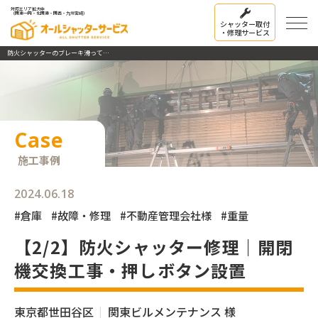
対応エリア拡大中
（関東一円・北関東・関西・九州宮崎）
シャッター取付
・修理サービス
防火シャッターのブレーキ滑ってしまってシャッターが上がらない問題を解決
Case
施工事例
2024.06.18
#倉庫
#故障・修理
#不動産管理会社様
#重量
【2/2】防火シャッター修理｜開閉
機交換工事・押しボタン設置
東京都世田谷区
関東ビルメンテナンス 様