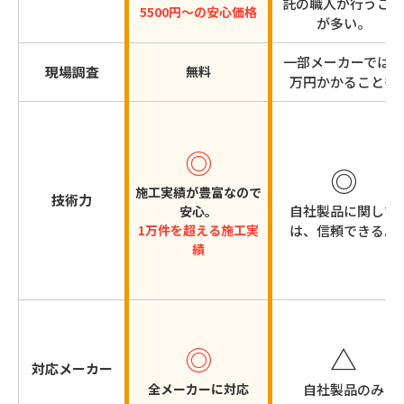
託の職人が行うこと
5500円～の安心価格
が多い。
一部メーカーでは
数
現場調査
無料
万円かかることも
◎
◎
施工実績が豊富なので
技術力
自社製品に関して
安心。
1万件を超える施工実
は、信頼できる。
績
◎
△
対応メーカー
全メーカーに対応
自社製品のみ