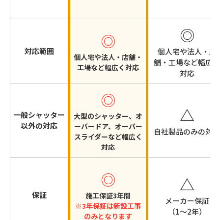
◎
◎
対応範囲
個人宅や法人・店
個人宅や法人・店舗・
舗・工場など
幅広く
工場など
幅広く対応
対応
◎
△
一般シャッター
大型のシャッター、オ
以外の対応
ーバードア、オーバー
自社製品のみの対応
スライダーなど幅広く
対応
◎
△
保証
施工保証3年間
メーカー保証
※3年保証は新設工事
（1～2年）
のみとなります