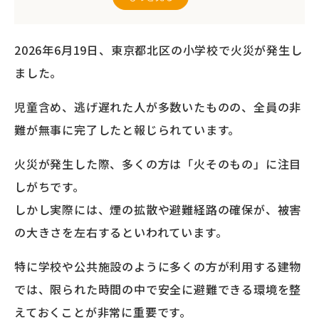
われる理由
2026年6月19日、東京都北区の小学校で火災が発生し
防火シャッターは設置して終わりではない
ました。
防火シャッターの安全性を高める「危害防止
装置Sガード」とは？
児童含め、逃げ遅れた人が多数いたものの、全員の非
難が無事に完了したと報じられています。
Sガードを導入するメリット
火災が発生した際、多くの方は「火そのもの」に注目
防火シャッター・Sガードのことならオール
しがちです。
シャッターサービスへ
しかし実際には、煙の拡散や避難経路の確保が、被害
まとめ
の大きさを左右するといわれています。
特に学校や公共施設のように多くの方が利用する建物
では、限られた時間の中で安全に避難できる環境を整
えておくことが非常に重要です。