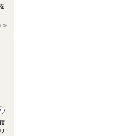
を
6.06
界
積
リ