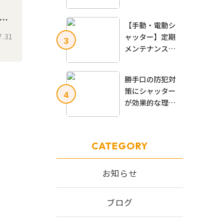
るケースとされ
専
ないケース、注
【手動・電動シ
意点を解説
解
7.31
ャッター】定期
3
メンテナンスの
必要性とは？自
分で出来る内容
勝手口の防犯対
から専門業者が
策にシャッター
4
必要な場合まで
が効果的な理由
を解説
とは？設置する
メリットや後付
け方法、価格相
CATEGORY
場を解説！
お知らせ
ブログ