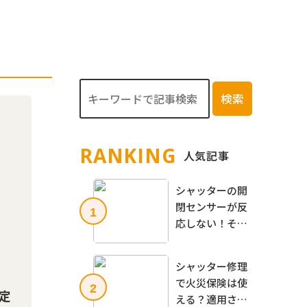
検索
RANKING
⼈気記事
シャッターの開
閉センサーが反
1
応しない！その
原因と修理方
法、自分で出来
シャッター修理
る点検方法も解
で火災保険は使
2
説
定
える？適用され