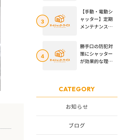
ないケース、注
【手動・電動シ
意点を解説
ャッター】定期
3
メンテナンスの
必要性とは？自
分で出来る内容
勝手口の防犯対
から専門業者が
策にシャッター
4
必要な場合まで
が効果的な理由
を解説
とは？設置する
メリットや後付
け方法、価格相
CATEGORY
場を解説！
お知らせ
ブログ