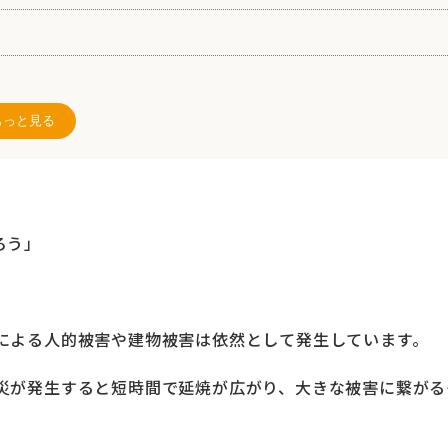
もっと見る
ターの役割
義務
ろう」
建築基準法の「既存不適格」に該当
による人的被害や建物被害は依然として発生しています。
も設置が可能
災が発生すると短時間で延焼が広がり、大きな被害に繋がる
なオールシャッターサービス