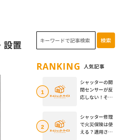
検索
・設置
RANKING
⼈気記事
シャッターの開
閉センサーが反
1
応しない！その
原因と修理方
法、自分で出来
シャッター修理
る点検方法も解
で火災保険は使
2
説
える？適用され
るケースとされ