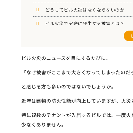
どうしてビル火災はなくならないのか
ビル火災で実際に発生する被害とは？
ビル火災が起きてしまった場合のシャッ
建築基準法による防火シャッターの設置
ビル火災のニュースを目にするたびに、
防火シャッターの主な設置場所
「なぜ被害がここまで大きくなってしまったのだ
古いビルで防火シャッターがない場合、
と感じる方も多いのではないでしょうか。
防火シャッターが正常に作動しない原因
近年は建物の防火性能が向上していますが、火災
危害防止装置「Sガード」なら古いビルで
特に複数のテナントが入居するビルでは、一度火
「Sガード」の相談なら施工実績が豊富
少なくありません。