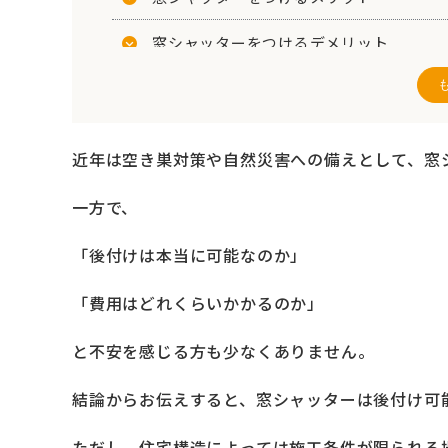
窓シャッターをつけるデメリット
窓シャッターは後付け出来る？
窓シャッターを後付けする際の費用につ
近年は空き巣対策や自然災害への備えとして、窓
シャッターの後付けは専門業者に依頼す
一方で、
専門業者に依頼するメリット
「後付けは本当に可能なのか」
窓シャッターの後付けは早めの検討がお
「費用はどれくらいかかるのか」
まとめ
と不安を感じる方も少なくありません。
結論からお伝えすると、窓シャッターは後付け可
ただし、住宅構造によっては施工条件が限られる