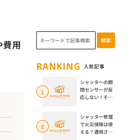
検索
や費用
RANKING
⼈気記事
シャッターの開
閉センサーが反
1
応しない！その
原因と修理方
法、自分で出来
シャッター修理
る点検方法も解
で火災保険は使
2
説
える？適用され
るケースとされ