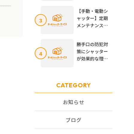
ないケース、注
【手動・電動シ
意点を解説
ャッター】定期
3
メンテナンスの
必要性とは？自
分で出来る内容
勝手口の防犯対
から専門業者が
策にシャッター
4
必要な場合まで
が効果的な理由
を解説
とは？設置する
メリットや後付
け方法、価格相
CATEGORY
場を解説！
お知らせ
ブログ