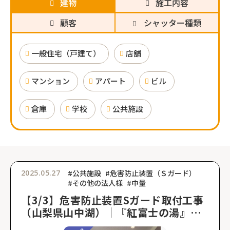
建物
施工内容
顧客
シャッター種類
一般住宅（戸建て）
店舗
マンション
アパート
ビル
倉庫
学校
公共施設
2025.05.27
#公共施設
#危害防止装置（Ｓガード）
#その他の法人様
#中量
【3/3】危害防止装置Sガード取付工事
（山梨県山中湖）｜『紅富士の湯』危
害防止装置取り付け