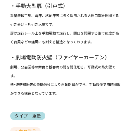
・手動大型扉（引戸式）
重量機械工場、倉庫、格納庫等に多く採用される大開口部を開閉する
引き分け・片引き大扉です。
扉は走行レール上を手動駆動で走行し、間口を開閉する形で強度が高
く台風などの強風にも耐える構造となっております。
・劇場電動防火壁（ファイヤーカーテン）
劇場、公会堂等の舞台と観客席の間を間仕切る、可動式の防火壁で
す。
熱･煙感知器等の作動信号により自動閉鎖ができ、手動操作で随時閉鎖
ができる構造となっています。
タイプ：重量