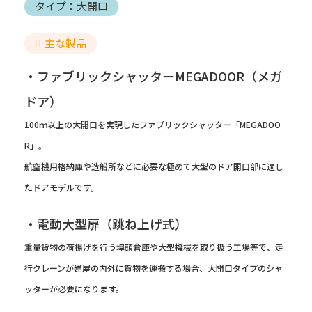
タイプ：大開口
主な製品
・ファブリックシャッターMEGADOOR（メガ
ドア）
100ｍ以上の大開口を実現したファブリックシャッター「MEGADOO
R」。
航空機用格納庫や造船所などに必要な極めて大型のドア開口部に適し
たドアモデルです。
・電動大型扉（跳ね上げ式）
重量貨物の荷揚げを行う埠頭倉庫や大型機械を取り扱う工場等で、走
行クレーンが建屋の内外に貨物を運搬する場合、大開口タイプのシャ
ッターが必要になります。