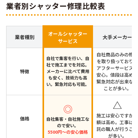
業者別シャッター修理比較表
オールシャッター
業者種別
大手メーカー
サービス
自社商品のみの修理
自社で集客を行い、自
を取り扱っており、
社で施工までを対応。
アフターサービスは
特徴
メーカーに比べて費用
安心。値段は高めで
も安く、技術力も高
緊急対応が出来ない
い。緊急対応も可能。
ことが多い。
△
◎
施工は安心ですが金
価格
自社集客・自社施工な
額は高め。工事は委
ので安い。
託の職人が行うこと
5500円～の安心価格
が多い。