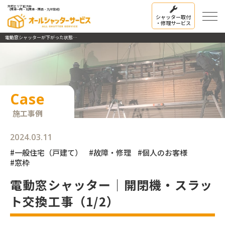
対応エリア拡大中
（関東一円・北関東・関西・九州宮崎）
シャッター取付
・修理サービス
電動窓シャッターが下がった状態から動かない問題を解消！
Case
施工事例
2024.03.11
#一般住宅（戸建て）
#故障・修理
#個人のお客様
#窓枠
電動窓シャッター｜開閉機・スラッ
ト交換工事（1/2）