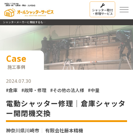
対応エリア拡大中
（関東一円・北関東・関西・九州宮崎）
シャッター取付
・修理サービス
シャッターメーカーに相談するも高額提案だったため、修理専門業者に相談したく連絡した｜施工事例
Case
施工事例
2024.07.30
#倉庫
#故障・修理
#その他の法人様
#中量
電動シャッター修理｜倉庫シャッタ
ー開閉機交換
神奈川県川崎市
有限会社藤本精機