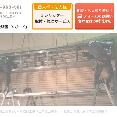
-963-581
個人様・法人様
相談・お見積り無料！
00～19:00(平日)
シャッター
フォームのお問い
18:00(土日祝)
合わせは24時間対応
取付・修理サービス
⽌装置「Sガード」
会社様向け
個人のお客様向け
ービス
サービス
危害防止装置Sガード取付工事（山梨県山中湖）『紅富士の湯』危害防止装置取り付け｜施工事例｜オールシャッターサービス