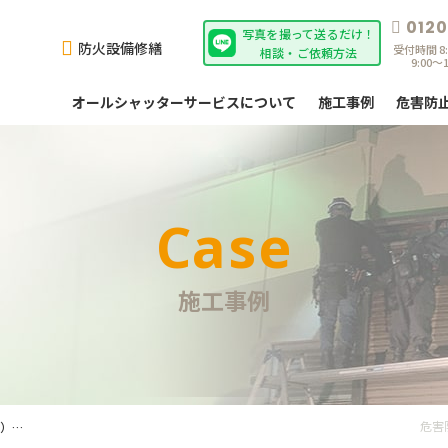
0120
写真を撮って送るだけ！
防⽕設備修繕
受付時間 8:
相談・ご依頼方法
9:00～
オールシャッターサービスについて
施⼯事例
危害防
様向け
解体業者様向け
建築
ビス
サービス
サ
Case
施工事例
付け