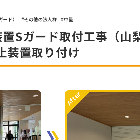
ガード）
#その他の法人様
#中量
止装置Sガード取付工事（山
止装置取り付け