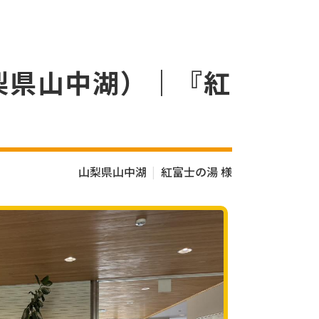
梨県山中湖）｜『紅
山梨県山中湖
紅富士の湯 様